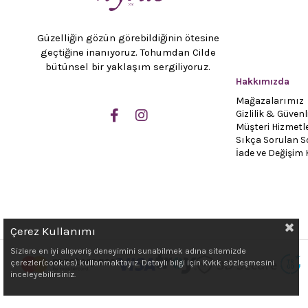
Güzelliğin gözün görebildiğinin ötesine
geçtiğine inanıyoruz. Tohumdan Cilde
bütünsel bir yaklaşım sergiliyoruz.
Hakkımızda
Mağazalarımız
Gizlilik & Güvenl
Müşteri Hizmetle
Sıkça Sorulan S
İade ve Değişim 
Çerez Kullanımı
Sizlere en iyi alışveriş deneyimini sunabilmek adına sitemizde
çerezler(cookies) kullanmaktayız. Detaylı bilgi için Kvkk sözleşmesini
inceleyebilirsiniz.