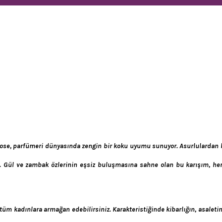
y Rose, parfümeri dünyasında zengin bir koku uyumu sunuyor. Asurlulardan 
or. Gül ve zambak özlerinin eşsiz buluşmasına sahne olan bu karışım, her
üm kadınlara armağan edebilirsiniz. Karakteristiğinde kibarlığın, asaletin