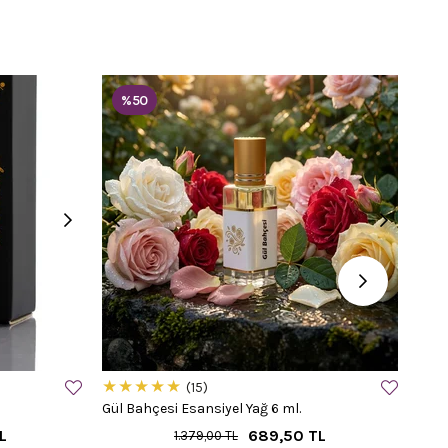
%50
%
★
★
★
★
★
★
15
Gül Bahçesi Esansiyel Yağ 6 ml.
Has 
L
689,50 TL
1.379,00 TL