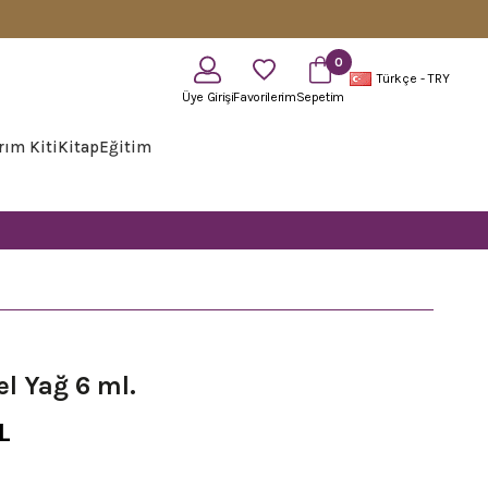
0
Türkçe - TRY
Üye Girişi
Favorilerim
Sepetim
rım Kiti
Kitap
Eğitim
el Yağ 6 ml.
L