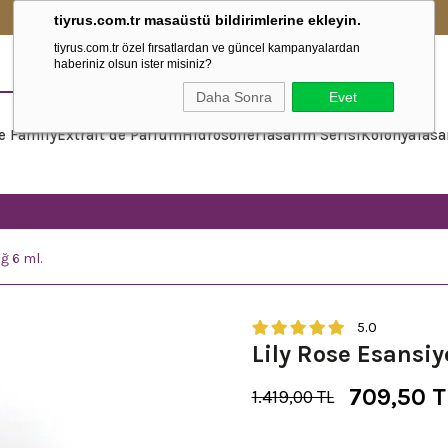
2500₺ ve Üzeri Alışverişlerinizde Kargo Ücretsiz!
tiyrus.com.tr masaüstü bildirimlerine ekleyin.
tiyrus.com.tr özel fırsatlardan ve güncel kampanyalardan
haberiniz olsun ister misiniz?
Daha Sonra
Evet
e Family
Extrait de Parfum
Hidrosoller
Tasarım Serisi
Kolonya
Tasa
ğ 6 ml.
5.0
Lily Rose Esansiy
709,50 T
1.419,00 TL