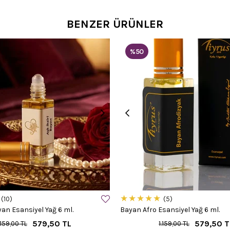
BENZER ÜRÜNLER
%50
★
★
★
★
★
10
5
yan Esansiyel Yağ 6 ml.
Bayan Afro Esansiyel Yağ 6 ml.
579,50 TL
579,50 T
.159,00 TL
1.159,00 TL