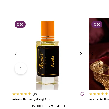
%50
%50
★
★
★
★
★
★
★
★
★
★
2
Adoria Esansiyel Yağ 6 ml.
Aşk İksiri Ba
579,50 TL
1.159,00 TL
1