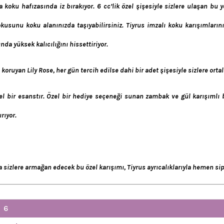
a koku hafızasında iz bırakıyor. 6 cc’lik özel şişesiyle sizlere ulaşan b
sunu koku alanınızda taşıyabilirsiniz. Tiyrus imzalı koku karışımlarını
da yüksek kalıcılığını hissettiriyor.
oruyan Lily Rose, her gün tercih edilse dahi bir adet şişesiyle sizlere orta
zel bir esanstır. Özel bir hediye seçeneği sunan zambak ve gül karışımlı
rıyor.
a sizlere armağan edecek bu özel karışımı, Tiyrus ayrıcalıklarıyla hemen sipa
6