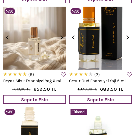
%50
%50
★
★
★
★
★
★
★
★
★
★
8
2
Beyaz Misk Esansiyel Yağ 6 ml.
Cesur Oud Esansiyel Yağ 6 ml.
659,50 TL
689,50 TL
1.319,00 TL
1.379,00 TL
Sepete Ekle
Sepete Ekle
%50
Tükendi