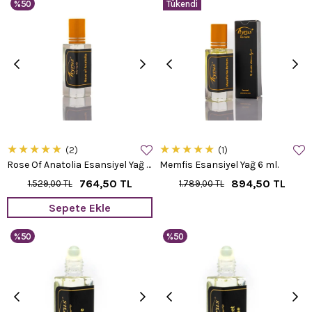
%50
Tükendi
★
★
★
★
★
★
★
★
★
★
2
1
Rose Of Anatolia Esansiyel Yağ 6 ml.
Memfis Esansiyel Yağ 6 ml.
764,50 TL
894,50 TL
1.529,00 TL
1.789,00 TL
Sepete Ekle
%50
%50