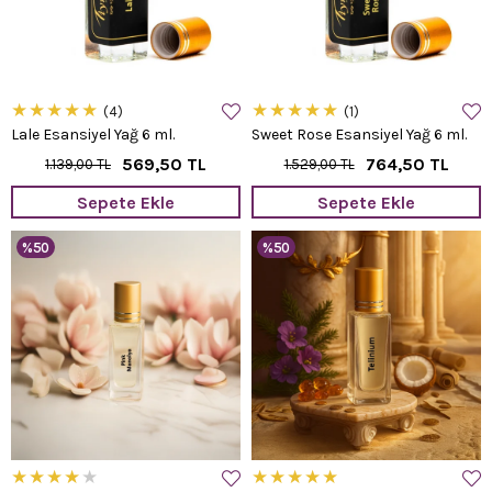
★
★
★
★
★
★
★
★
★
★
4
1
Lale Esansiyel Yağ 6 ml.
Sweet Rose Esansiyel Yağ 6 ml.
569,50 TL
764,50 TL
1.139,00 TL
1.529,00 TL
Sepete Ekle
Sepete Ekle
%50
%50
★
★
★
★
★
★
★
★
★
★