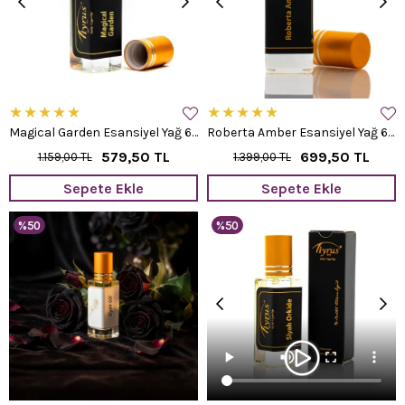
★
★
★
★
★
★
★
★
★
★
Magical Garden Esansiyel Yağ 6 ml.
Roberta Amber Esansiyel Yağ 6 ml.
579,50 TL
699,50 TL
1.159,00 TL
1.399,00 TL
Sepete Ekle
Sepete Ekle
%50
%50