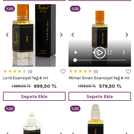
%50
%50
★
★
★
★
★
★
★
★
★
★
1
1
Lord Esansiyel Yağ 6 ml.
Mimar Sinan Esansiyel Yağ 6 ml.
699,50 TL
579,50 TL
1.399,00 TL
1.159,00 TL
Sepete Ekle
Sepete Ekle
%50
%50