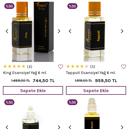
%50
%50
★
★
★
★
★
★
★
★
★
★
4
5
King Esansiyel Yağ 6 ml.
Tapputi Esansiyel Yağ 6 ml.
744,50 TL
959,50 TL
1.489,00 TL
1.919,00 TL
Sepete Ekle
Sepete Ekle
%50
%50