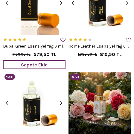
★
★
★
★
★
★
★
★
★
★
Dubai Green Esansiyel Yağ 6 ml.
Home Leather Esansiyel Yağ 6 ml.
579,50 TL
819,50 TL
1.159,00 TL
1.639,00 TL
Sepete Ekle
%50
%50