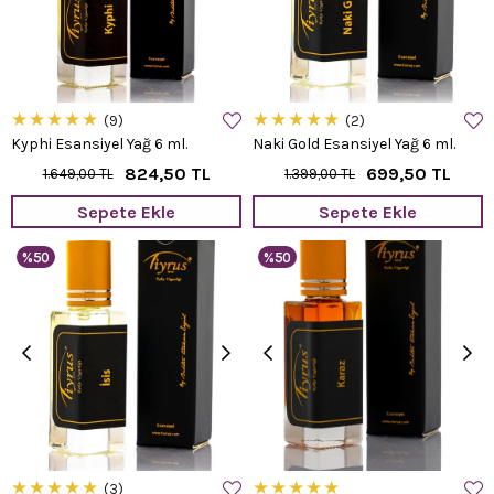
★
★
★
★
★
★
★
★
★
★
9
2
Kyphi Esansiyel Yağ 6 ml.
Naki Gold Esansiyel Yağ 6 ml.
824,50 TL
699,50 TL
1.649,00 TL
1.399,00 TL
Sepete Ekle
Sepete Ekle
%50
%50
★
★
★
★
★
★
★
★
★
★
3