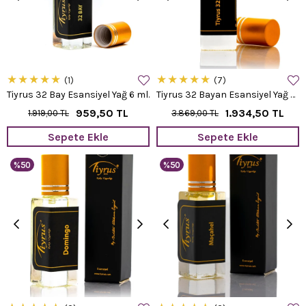
★
★
★
★
★
★
★
★
★
★
1
7
Tiyrus 32 Bay Esansiyel Yağ 6 ml.
Tiyrus 32 Bayan Esansiyel Yağ 6 ml.
959,50 TL
1.934,50 TL
1.919,00 TL
3.869,00 TL
Sepete Ekle
Sepete Ekle
%50
%50