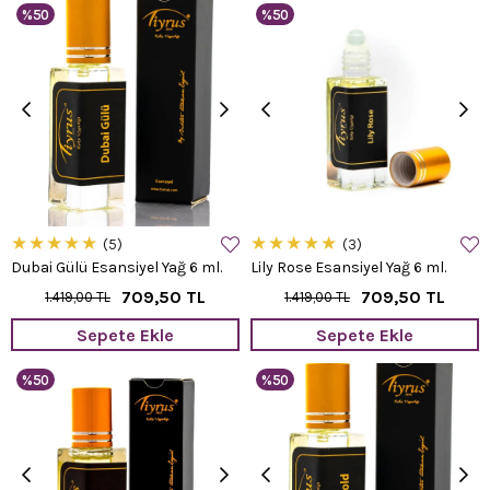
%50
%50
★
★
★
★
★
★
★
★
★
★
5
3
Dubai Gülü Esansiyel Yağ 6 ml.
Lily Rose Esansiyel Yağ 6 ml.
709,50 TL
709,50 TL
1.419,00 TL
1.419,00 TL
Sepete Ekle
Sepete Ekle
%50
%50