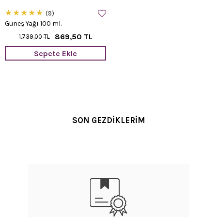
★
★
★
★
★
9
Güneş Yağı 100 ml.
869,50 TL
1.739,00 TL
Sepete Ekle
SON GEZDİKLERİM