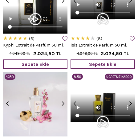
★
★
★
★
★
★
★
★
★
★
5
8
Kyphi Extrait de Parfüm 50 ml.
İsis Extrait de Parfüm 50 ml.
2.024,50 TL
2.024,50 TL
4.049,00 TL
4.049,00 TL
Sepete Ekle
Sepete Ekle
%50
%50
ÜCRETSIZ KARGO