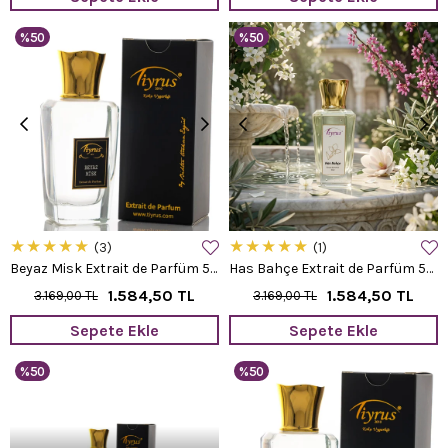
%50
%50
★
★
★
★
★
★
★
★
★
★
3
1
Beyaz Misk Extrait de Parfüm 50 ml.
Has Bahçe Extrait de Parfüm 50 ml.
1.584,50 TL
1.584,50 TL
3.169,00 TL
3.169,00 TL
Sepete Ekle
Sepete Ekle
%50
%50