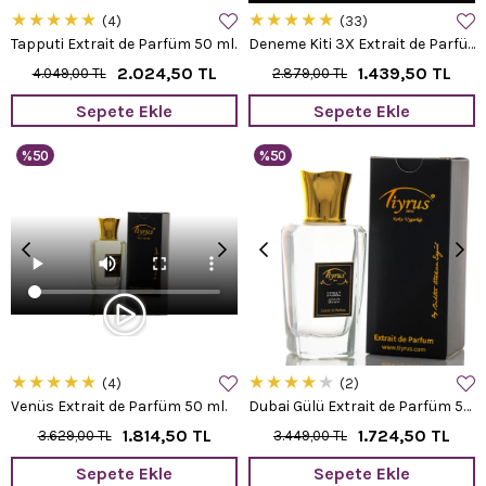
★
★
★
★
★
★
★
★
★
★
4
33
Tapputi Extrait de Parfüm 50 ml.
Deneme Kiti 3X Extrait de Parfüm 15 ml.
2.024,50 TL
1.439,50 TL
4.049,00 TL
2.879,00 TL
Sepete Ekle
Sepete Ekle
%50
%50
★
★
★
★
★
★
★
★
★
★
4
2
Venüs Extrait de Parfüm 50 ml.
Dubai Gülü Extrait de Parfüm 50 ml.
1.814,50 TL
1.724,50 TL
3.629,00 TL
3.449,00 TL
Sepete Ekle
Sepete Ekle