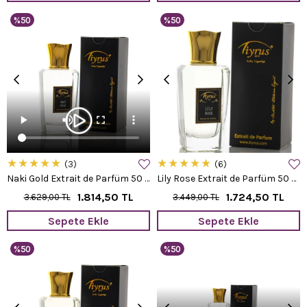
%50
%50
★
★
★
★
★
★
★
★
★
★
3
6
Naki Gold Extrait de Parfüm 50 ml.
Lily Rose Extrait de Parfüm 50 ml.
1.814,50 TL
1.724,50 TL
3.629,00 TL
3.449,00 TL
Sepete Ekle
Sepete Ekle
%50
%50