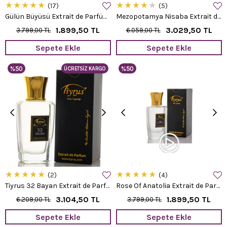
★
★
★
★
★
★
★
★
★
★
17
5
Gülün Büyüsü Extrait de Parfüm 50 ml.
Mezopotamya Nisaba Extrait de Parfüm 50 ml.
1.899,50 TL
3.029,50 TL
3.799,00 TL
6.059,00 TL
Sepete Ekle
Sepete Ekle
%50
%50
ÜCRETSIZ KARGO
★
★
★
★
★
★
★
★
★
★
2
4
Tiyrus 32 Bayan Extrait de Parfüm 50 ml.
Rose Of Anatolia Extrait de Parfüm 50 ml.
3.104,50 TL
1.899,50 TL
6.209,00 TL
3.799,00 TL
Sepete Ekle
Sepete Ekle