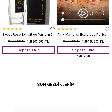
★
★
★
★
★
★
★
★
★
★
Sweet Rose Extrait de Parfüm 50 ml.
Pink Manolya Extrait de Parfüm 50 ml.
1.899,50 TL
1.649,50 TL
3.799,00 TL
3.299,00 TL
Sepete Ekle
Sepete Ekle
Yeni Ürün
SON GEZDİKLERİM