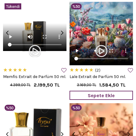
Tükendi
%50
★
★
★
★
★
★
★
★
★
★
2
Memfis Extrait de Parfüm 50 ml.
Lale Extrait de Parfüm 50 ml.
2.199,50 TL
1.584,50 TL
4.399,00 TL
3.169,00 TL
Sepete Ekle
%50
%50