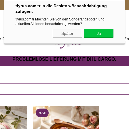
WIR SIND JETZT BEI IHNEN IN EUROPA.
tiyrus.com.tr In die Desktop-Benachrichtigung
zufügen.
tiyrus.com.tr Möchten Sie von den Sonderangeboten und
aktuellen Aktionen benachrichtigt werden?
Später
Ja
de Parfum
Hydrosol
Desingserie
Ea
PROBLEMLOSE LIEFERUNG MIT DHL CARGO.
%50