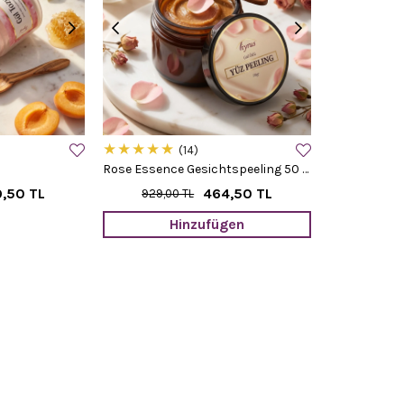
★
★
★
★
★
14
Rose Essence Gesichtspeeling 50 gr.
,50 TL
464,50 TL
929,00 TL
Hinzufügen