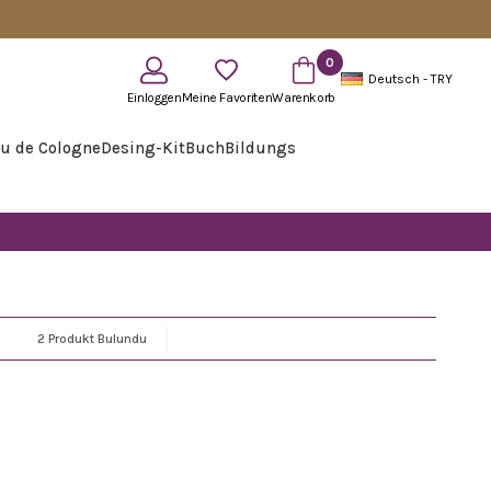
0
Deutsch - TRY
Einloggen
Meine Favoriten
Warenkorb
u de Cologne
Desing-Kit
Buch
Bildungs
2 Produkt