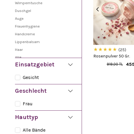
Wimperntusche
Duschgel
Auge
Frauenhygiene
Handcreme
Lippenbalsam
★
★
★
★
★
Haar
25
Rosenpulver 50 Gr.
Allık
Einsatzgebiet
459
919,00 TL
Likit Highlighter
Sonnenöl
Gesicht
Lippenstift
Seife
Geschlecht
Pflegeserum
Frau
Shampoo
Veselin
Hauttyp
Körpercreme
Gesichtscreme
Alle Bände