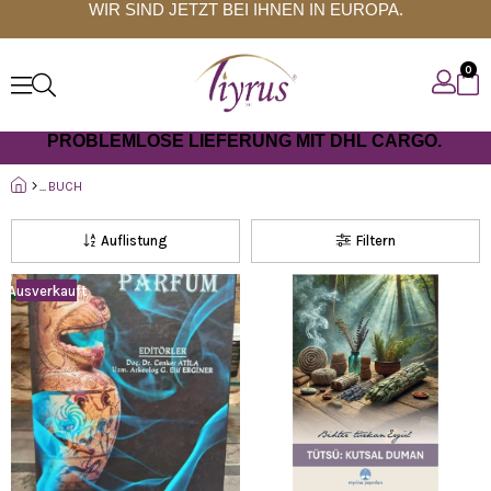
WIR SIND JETZT BEI IHNEN IN EUROPA.
0
PROBLEMLOSE LIEFERUNG MIT DHL CARGO.
BUCH
Auflistung
Filtern
Ausverkauft